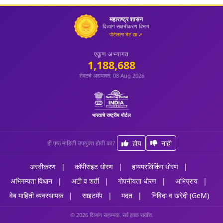
फेसबुकवर पहा
महाराष्ट्र शासन
दिव्यांग सक्षमीकरण विभाग
पोर्टलला भेट द्या ➚
एकूण अभ्यागत
1,188,688
शेवटचे अद्ययावत: 08 Aug 2026
भारताचे राष्ट्रीय पोर्टल
होय
नाही
ही पृष्ठ माहिती उपयुक्त होती का?
अस्वीकरण
कॉपीराइट धोरण
हायपरलिंकिंग धोरण
अभिगम्यता विधान
अटी व शर्ती
गोपनीयता धोरण
अभिप्राय
वेब माहिती व्यवस्थापक
साइटमॅप
मदत
निविदा व खरेदी (GeM)
© 2026 दिव्यांग सहाय्यक. सर्व हक्क राखीव.