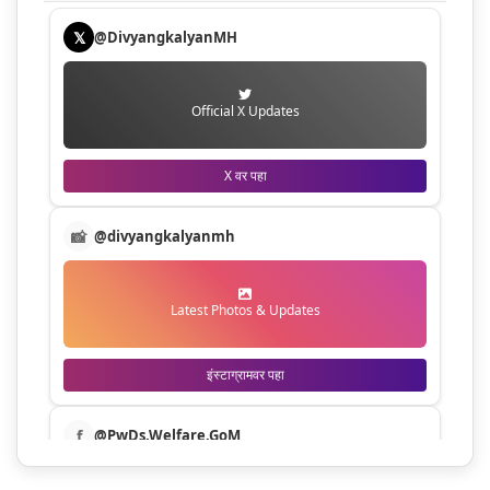
𝕏
@DivyangkalyanMH
Official X Updates
X वर पहा
📸
@divyangkalyanmh
Latest Photos & Updates
इंस्टाग्रामवर पहा
f
@PwDs.Welfare.GoM
यशोगाथा आणि योजनांच्या घोषणांसाठी फेसबुकवर आमच्या समुदायात
सामील व्हा.