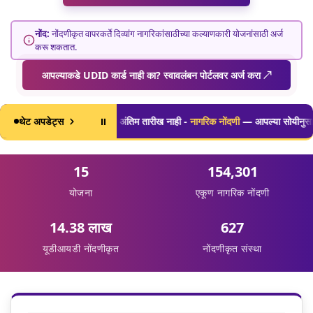
नोंद:
नोंदणीकृत वापरकर्ते दिव्यांग नागरिकांसाठीच्या कल्याणकारी योजनांसाठी अर्ज
करू शकतात.
आपल्याकडे UDID कार्ड नाही का? स्वावलंबन पोर्टलवर अर्ज करा ↗
्यात आली
थेट अपडेट्स
कोणतीही अंतिम तारीख नाही -
⏸
नागरिक नोंदणी
— आपल्या सोयीनुसार क
15
154,301
योजना
एकूण नागरिक नोंदणी
14.38 लाख
627
यूडीआयडी नोंदणीकृत
नोंदणीकृत संस्था